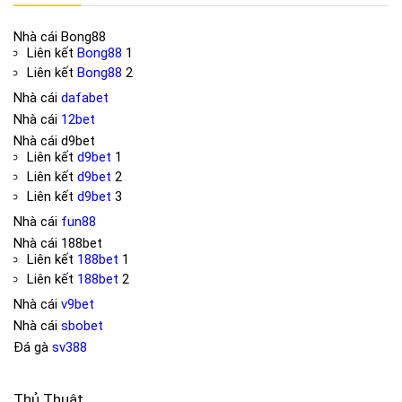
Nhà cái
Bong88
Liên kết
Bong88
1
Liên kết
Bong88
2
Nhà cái
dafabet
Nhà cái
12bet
Nhà cái
d9bet
Liên kết
d9bet
1
Liên kết
d9bet
2
Liên kết
d9bet
3
Nhà cái
fun88
Nhà cái
188bet
Liên kết
188bet
1
Liên kết
188bet
2
Nhà cái
v9bet
Nhà cái
sbobet
Đá gà
sv388
Thủ Thuật