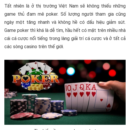
Tất nhiên là ở thị trường Việt Nam sẽ không thiếu những
game thủ đam mê poker. Số lượng người tham gia cũng
ngày một tăng nhanh và không hề có dấu hiệu giảm sút.
Game poker thì khá là dễ tìm, hầu hết có mặt trên nhiều nhà
cái cá cược nổi tiếng trong làng giải trí cá cược và ở tất cả
các sòng casino trên thế giới.