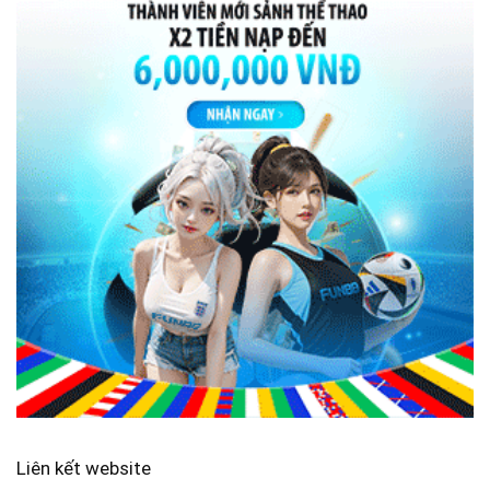
Liên kết website