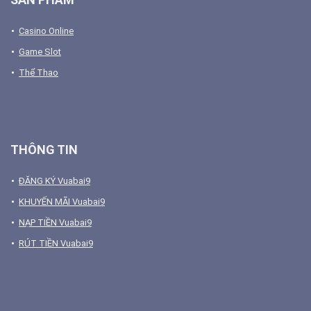
Casino Online
Game Slot
Thể Thao
THÔNG TIN
ĐĂNG KÝ Vuabai9
KHUYẾN MÃI Vuabai9
NẠP TIỀN Vuabai9
RÚT TIỀN Vuabai9