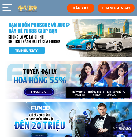
ĐĂNG KÝ
THAM GIA NGAY