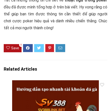
Tất cả những thông tin chi tiết về
thuật ngữ trong poker
đều đã được mình tổng hợp ở trên bài viết. Hy vọng rằng có
thể giúp bạn tìm được thông tin cần thiết để giúp người
chơi cược poker hiệu quả và dành nhiều chiến thắng. Chúc
tất cả mọi người thành công!
0
Save
Related Articles