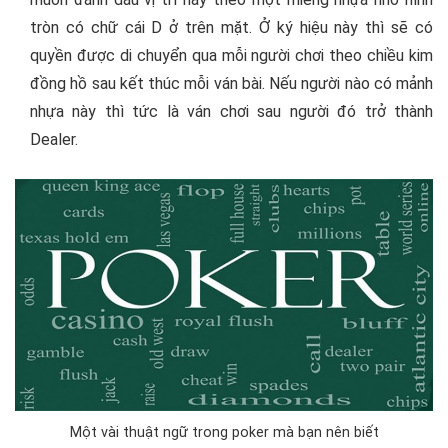
tròn có chữ cái D ở trên mặt. Ở ký hiệu này thì sẽ có
quyền được di chuyển qua mỗi người chơi theo chiều kim
đồng hồ sau kết thúc mỗi ván bài. Nếu người nào có mảnh
nhựa này thì tức là ván chơi sau người đó trở thành
Dealer.
Một vài thuật ngữ trong poker mà bạn nên biết