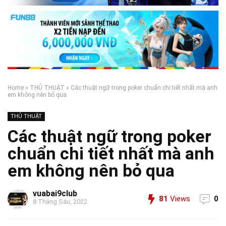
Home
»
THỦ THUẬT
»
Các thuật ngữ trong poker chuẩn chi tiết nhất mà anh
em không nên bỏ qua
THỦ THUẬT
Các thuật ngữ trong poker
chuẩn chi tiết nhất mà anh
em không nên bỏ qua
vuabai9club
81
Views
0
8 Tháng Sáu, 2022