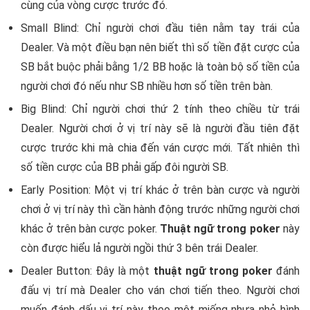
cùng của vòng cược trước đó.
Small Blind: Chỉ người chơi đầu tiên nằm tay trái của
Dealer. Và một điều bạn nên biết thì số tiền đặt cược của
SB bắt buộc phải bằng 1/2 BB hoặc là toàn bộ số tiền của
người chơi đó nếu như SB nhiều hơn số tiền trên bàn.
Big Blind: Chỉ người chơi thứ 2 tính theo chiều từ trái
Dealer. Người chơi ở vị trí này sẽ là người đầu tiên đặt
cược trước khi mà chia đến ván cược mới. Tất nhiên thì
số tiền cược của BB phải gấp đôi người SB.
Early Position: Một vị trí khác ở trên bàn cược và người
chơi ở vị trí này thì cần hành động trước những người chơi
khác ở trên bàn cược poker.
Thuật ngữ trong poker
này
còn được hiểu lả người ngồi thứ 3 bên trái Dealer.
Dealer Button: Đây là một
thuật ngữ trong poker
đánh
đấu vị trí mà Dealer cho ván chơi tiến theo. Người chơi
muốn đánh dấu vị trí này theo một miếng nhựa nhỏ hình