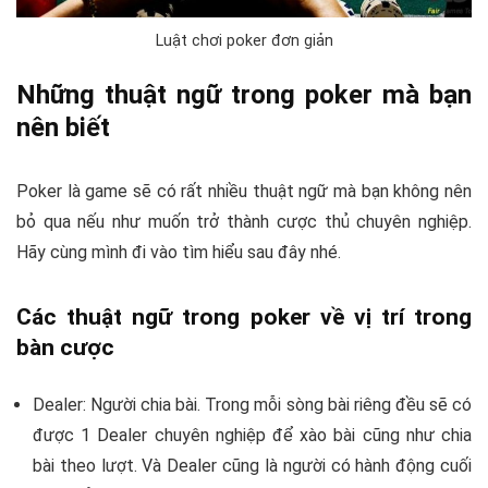
Luật chơi poker đơn giản
Những thuật ngữ trong poker mà bạn
nên biết
Poker là game sẽ có rất nhiều thuật ngữ mà bạn không nên
bỏ qua nếu như muốn trở thành cược thủ chuyên nghiệp.
Hãy cùng mình đi vào tìm hiểu sau đây nhé.
Các thuật ngữ trong poker về vị trí trong
bàn cược
Dealer: Người chia bài. Trong mỗi sòng bài riêng đều sẽ có
được 1 Dealer chuyên nghiệp để xào bài cũng như chia
bài theo lượt. Và Dealer cũng là người có hành động cuối