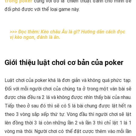
trong poker
cùng với đó là chiến thuật đánh cho mình để
đối phó được với thể loại game này.
>>> Đọc thêm:
Kèo châu Âu là gì? Hướng dẫn cách đọc
vị kèo ngon, đánh là ăn.
Giới thiệu luật chơi cơ bản của poker
Luật chơi của poker khá là đơn giản và không quá phức tạp.
Đối với mỗi người chơi của chúng ta ở trong một ván bài sẽ
được chia đều ra 2 lá và không được nhìn thấy bài của nhau.
Tiếp theo ở sau đó thì sẽ có 5 lá bài chung được lật hết ra
theo 3 vòng sắp xếp thứ tự. Vòng đầu thì người chơi sẽ lật
lên đồng thời 3 lá còn những lần 2 và lần 3 thì chỉ lật 1 lá 1
vòng mà thôi. Người chơi có thể đặt cược thêm vào mỗi lần