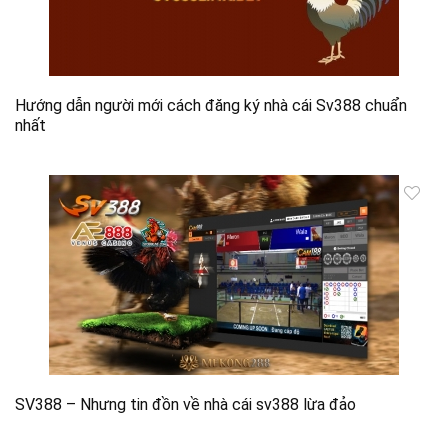
Hướng dẫn người mới cách đăng ký nhà cái Sv388 chuẩn
nhất
SV388 – Nhưng tin đồn về nhà cái sv388 lừa đảo