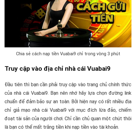
Chia sẻ cách nạp tiền Vuabai9 chỉ trong vòng 3 phút
Truy cập vào địa chỉ nhà cái Vuabai9
Đầu tiên thì bạn cần phải truy cập vào trang chủ chính thức
của nhà cái Vuabai9. Bạn nên nhớ hãy lựa chọn đường link
chuẩn để đảm bảo sự an toàn. Bởi hiện nay có rất nhiều địa
chỉ giả mạo nhà cái Vuabai9 với mục đích lừa đảo, chiếm
đoạt tài sản của người chơi. Chỉ cần chủ quan một chút thôi
là bạn có thể mất trắng tiền khi nạp tiền vào tài khoản.