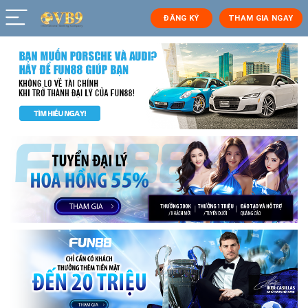
ĐĂNG KÝ
THAM GIA NGAY