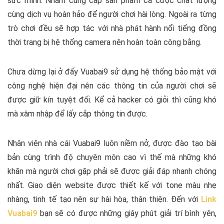
sức mình. Nhằm cung cấp sản phẩm cá cược chất lượng
cùng dịch vụ hoàn hảo để người chơi hài lòng. Ngoài ra từng
trò chơi đều sẽ hợp tác với nhà phát hành nổi tiếng đồng
thời trang bị hệ thống camera nên hoàn toàn công bằng.
Chưa dừng lại ở đấy Vuabai9 sử dụng hệ thống bảo mật với
công nghệ hiện đại nên các thông tin của người chơi sẽ
được giữ kín tuyệt đối. Kể cả hacker có giỏi thì cũng khó
mà xâm nhập để lấy cắp thông tin được.
Nhân viên nhà cái Vuabai9 luôn niềm nở, được đào tạo bài
bản cùng trình độ chuyên môn cao vì thế mà những khó
khăn mà người chơi gặp phải sẽ được giải đáp nhanh chóng
nhất. Giao diện website được thiết kế với tone màu nhẹ
nhàng, tinh tế tạo nên sự hài hòa, thân thiện. Đến với
Link
Vuabai9
bạn sẽ có được những giây phút giải trí bình yên,