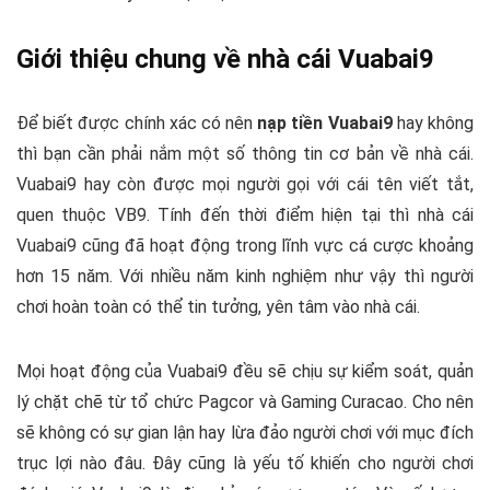
Giới thiệu chung về nhà cái Vuabai9
Để biết được chính xác có nên
nạp tiền Vuabai9
hay không
thì bạn cần phải nắm một số thông tin cơ bản về nhà cái.
Vuabai9 hay còn được mọi người gọi với cái tên viết tắt,
quen thuộc VB9. Tính đến thời điểm hiện tại thì nhà cái
Vuabai9 cũng đã hoạt động trong lĩnh vực cá cược khoảng
hơn 15 năm. Với nhiều năm kinh nghiệm như vậy thì người
chơi hoàn toàn có thể tin tưởng, yên tâm vào nhà cái.
Mọi hoạt động của Vuabai9 đều sẽ chịu sự kiểm soát, quản
lý chặt chẽ từ tổ chức Pagcor và Gaming Curacao. Cho nên
sẽ không có sự gian lận hay lừa đảo người chơi với mục đích
trục lợi nào đâu. Đây cũng là yếu tố khiến cho người chơi