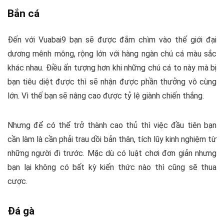
Bắn cá
Đến với Vuabai9 bạn sẽ được đắm chìm vào thế giới đại
dương mênh mông, rộng lớn với hàng ngàn chú cá màu sắc
khác nhau. Điều ấn tượng hơn khi những chú cá to này mà bị
bạn tiêu diệt được thì sẽ nhận được phần thưởng vô cùng
lớn. Vì thế bạn sẽ nâng cao được tỷ lệ giành chiến thắng.
Nhưng để có thể trở thành cao thủ thì việc đầu tiên bạn
cần làm là cần phải trau dồi bản thân, tích lũy kinh nghiệm từ
những người đi trước. Mặc dù có luật chơi đơn giản nhưng
bạn lại không có bất kỳ kiến thức nào thì cũng sẽ thua
cược.
Đá gà