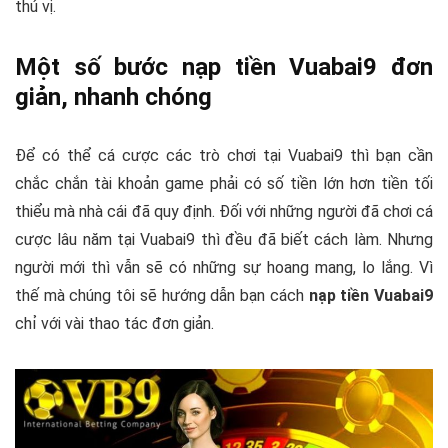
thú vị.
Một số bước nạp tiền Vuabai9 đơn
giản, nhanh chóng
Để có thể cá cược các trò chơi tại Vuabai9 thì bạn cần
chắc chắn tài khoản game phải có số tiền lớn hơn tiền tối
thiểu mà nhà cái đã quy định. Đối với những người đã chơi cá
cược lâu năm tại Vuabai9 thì đều đã biết cách làm. Nhưng
người mới thì vẫn sẽ có những sự hoang mang, lo lắng. Vì
thế mà chúng tôi sẽ hướng dẫn bạn cách
nạp tiền Vuabai9
chỉ với vài thao tác đơn giản.