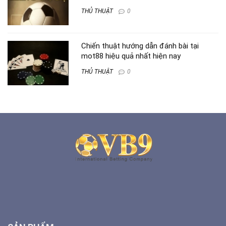
THỦ THUẬT
0
Chiến thuật hướng dẫn đánh bài tại
mot88 hiệu quả nhất hiện nay
THỦ THUẬT
0