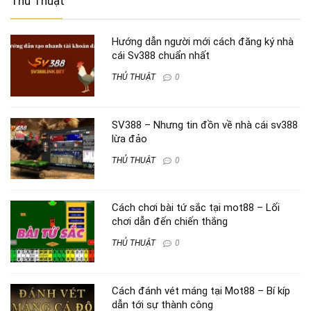
Thủ Thuật
Hướng dẫn người mới cách đăng ký nhà
cái Sv388 chuẩn nhất
THỦ THUẬT
0
SV388 – Nhưng tin đồn về nhà cái sv388
lừa đảo
THỦ THUẬT
0
Cách chơi bài tứ sắc tại mot88 – Lối
chơi dẫn đến chiến thắng
THỦ THUẬT
0
Cách đánh vét máng tại Mot88 – Bí kíp
dẫn tới sự thành công