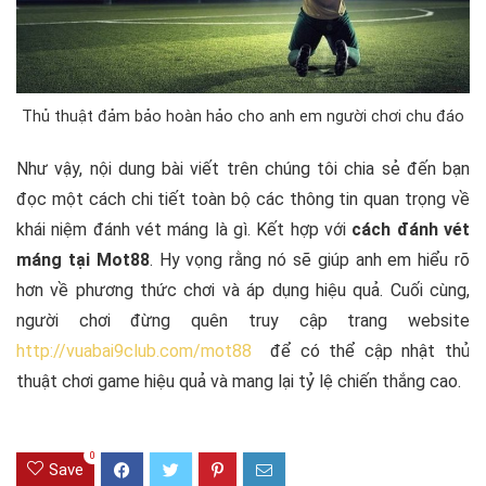
Thủ thuật đảm bảo hoàn hảo cho anh em người chơi chu đáo
Như vậy, nội dung bài viết trên chúng tôi chia sẻ đến bạn
đọc một cách chi tiết toàn bộ các thông tin quan trọng về
khái niệm đánh vét máng là gì. Kết hợp với
cách đánh vét
máng tại Mot88
. Hy vọng rằng nó sẽ giúp anh em hiểu rõ
hơn về phương thức chơi và áp dụng hiệu quả. Cuối cùng,
người chơi đừng quên truy cập trang website
http://vuabai9club.com/mot88
để có thể cập nhật thủ
thuật chơi game hiệu quả và mang lại tỷ lệ chiến thắng cao.
0
Save