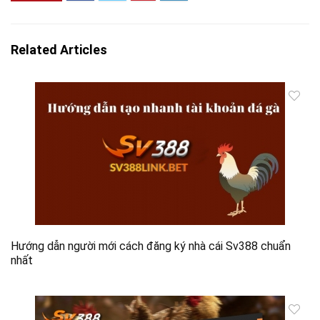
Related Articles
Hướng dẫn người mới cách đăng ký nhà cái Sv388 chuẩn
nhất