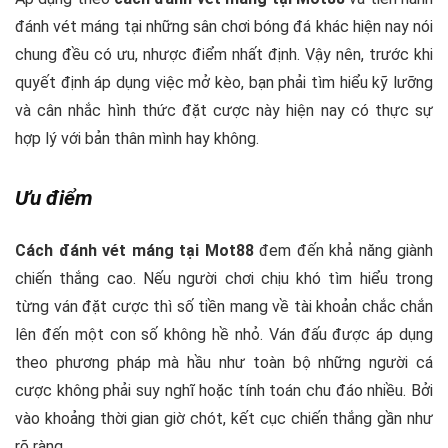
đánh vét máng tại những sân chơi bóng đá khác hiện nay nói
chung đều có ưu, nhược điểm nhất định. Vậy nên, trước khi
quyết định áp dụng việc mở kèo, bạn phải tìm hiểu kỹ lưỡng
và cân nhắc hình thức đặt cược này hiện nay có thực sự
hợp lý với bản thân mình hay không.
Ưu điểm
Cách đánh vét máng tại Mot88
đem đến khả năng giành
chiến thắng cao. Nếu người chơi chịu khó tìm hiểu trong
từng ván đặt cược thì số tiền mang về tài khoản chắc chắn
lên đến một con số không hề nhỏ. Ván đấu được áp dụng
theo phương pháp mà hầu như toàn bộ những người cá
cược không phải suy nghĩ hoặc tính toán chu đáo nhiều. Bởi
vào khoảng thời gian giờ chót, kết cục chiến thắng gần như
rõ ràng.