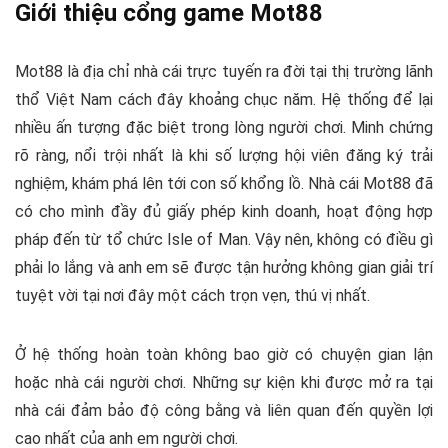
Giới thiệu cổng game Mot88
Mot88 là địa chỉ nhà cái trực tuyến ra đời tại thị trường lãnh
thổ Việt Nam cách đây khoảng chục năm. Hệ thống để lại
nhiều ấn tượng đặc biệt trong lòng người chơi. Minh chứng
rõ ràng, nổi trội nhất là khi số lượng hội viên đăng ký trải
nghiệm, khám phá lên tới con số khổng lồ. Nhà cái Mot88 đã
có cho mình đầy đủ giấy phép kinh doanh, hoạt động hợp
pháp đến từ tổ chức Isle of Man. Vậy nên, không có điều gì
phải lo lắng và anh em sẽ được tận hưởng không gian giải trí
tuyệt vời tại nơi đây một cách trọn vẹn, thú vị nhất.
Ở hệ thống hoàn toàn không bao giờ có chuyện gian lận
hoặc nhà cái người chơi. Những sự kiện khi được mở ra tại
nhà cái đảm bảo độ công bằng và liên quan đến quyền lợi
cao nhất của anh em người chơi.