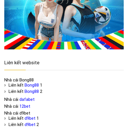
Liên kết website
Nhà cái
Bong88
Liên kết
Bong88
1
Liên kết
Bong88
2
Nhà cái
dafabet
Nhà cái
12bet
Nhà cái
d9bet
Liên kết
d9bet
1
Liên kết
d9bet
2