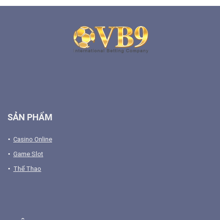
SẢN PHẨM
Casino Online
Game Slot
Thể Thao