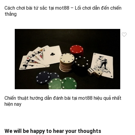
Cách chơi bài tứ sắc tại mot88 – Lối chơi dẫn đến chiến
thắng
Chiến thuật hướng dẫn đánh bài tại mot88 hiệu quả nhất
hiện nay
We will be happy to hear your thoughts