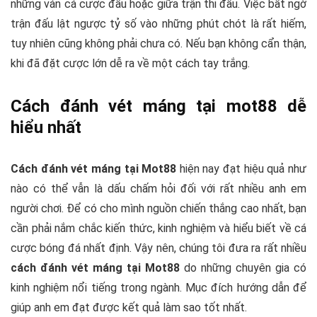
những ván cá cược đầu hoặc giữa trận thi đấu. Việc bất ngờ
trận đấu lật ngược tỷ số vào những phút chót là rất hiếm,
tuy nhiên cũng không phải chưa có. Nếu bạn không cẩn thận,
khi đã đặt cược lớn dễ ra về một cách tay trắng.
Cách đánh vét máng tại mot88 dễ
hiểu nhất
Cách đánh vét máng tại Mot88
hiện nay đạt hiệu quả như
nào có thể vẫn là dấu chấm hỏi đối với rất nhiều anh em
người chơi. Để có cho mình nguồn chiến thắng cao nhất, bạn
cần phải nắm chắc kiến ​​thức, kinh nghiệm và hiểu biết về cá
cược bóng đá nhất định. Vậy nên, chúng tôi đưa ra rất nhiều
cách đánh vét máng tại Mot88
do những chuyên gia có
kinh nghiệm nổi tiếng trong ngành. Mục đích hướng dẫn để
giúp anh em đạt được kết quả làm sao tốt nhất.