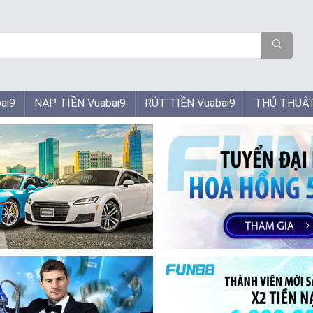
ai9
NẠP TIỀN Vuabai9
RÚT TIỀN Vuabai9
THỦ THUẬ