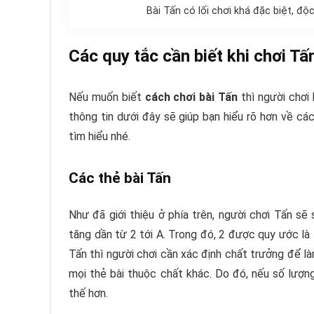
Bài Tấn có lối chơi khá đặc biệt, đ
Các quy tắc cần biết khi chơi Tấ
Nếu muốn biết
cách chơi bài Tấn
thì người chơi
thông tin dưới đây sẽ giúp bạn hiểu rõ hơn về các
tìm hiểu nhé.
Các thẻ bài Tấn
Như đã giới thiệu ở phía trên, người chơi Tấn sẽ
tăng dần từ 2 tới A. Trong đó, 2 được quy ước là 
Tấn thì người chơi cần xác định chất trưởng để l
mọi thẻ bài thuộc chất khác. Do đó, nếu số lượng
thế hơn.