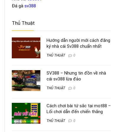
Đá gà
sv388
Thủ Thuật
Hướng dẫn người mới cách đăng
ký nhà cái Sv388 chuẩn nhất
THỦ THUẬT
0
SV388 – Nhưng tin đồn về nhà
cái sv388 lừa đảo
THỦ THUẬT
0
Cách chơi bài tứ sắc tại mot88 –
Lối chơi dẫn đến chiến thắng
THỦ THUẬT
0