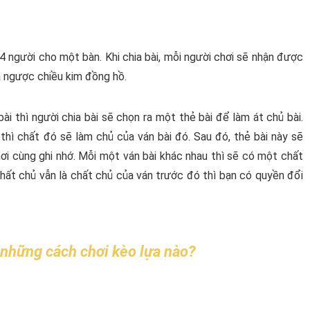
4 người cho một bàn. Khi chia bài, mỗi người chơi sẽ nhận được
là ngược chiều kim đồng hồ.
i thì người chia bài sẽ chọn ra một thẻ bài để làm át chủ bài.
 thì chất đó sẽ làm chủ của ván bài đó. Sau đó, thẻ bài này sẽ
ơi cùng ghi nhớ. Mỗi một ván bài khác nhau thì sẽ có một chất
hất chủ vẫn là chất chủ của ván trước đó thì bạn có quyền đổi
ó những cách chơi kèo lựa nào?