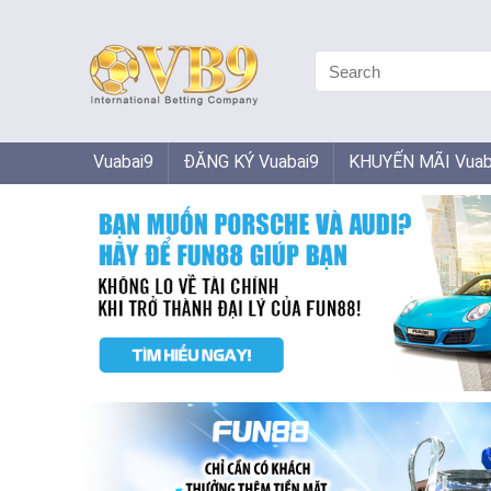
Vuabai9
ĐĂNG KÝ Vuabai9
KHUYẾN MÃI Vuab