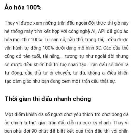
Ảo hóa 100%
Thay vì được xem những trận đấu ngoài đời thực thì giờ nay
hệ thống máy tính kết hợp với công nghệ AI,
API
đã giúp ảo
hóa mọi thứ 100%. Từ sân cỏ, cầu thủ, trọng tài,… đều được
vận hành tự động 100% dưới dạng mô hình 3D. Các cầu thủ
cũng có tên tuổi, tài năng,… tương tự như ngoài đời nhưng
sẽ được điều khiển bởi trí tuệ nhân tạo. Trận đấu sẽ diễn ra
tự động, cầu thủ tự di chuyển, tự đá, không ai điều khiến
tạo cảm giác như bạn đang xem một trận cầu thật sự.
Thời gian thi đấu nhanh chóng
Một điểm khiến đa số người chơi yêu thích
trò chơi bóng đá
ảo chính là thời gian trận đấu diễn ra cực kỳ nhanh. Thay vì
bạn phải đợi 90 phút để biết kết quả trận đấu thì với
phần