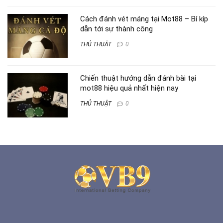
Cách đánh vét máng tại Mot88 – Bí kíp
dẫn tới sự thành công
THỦ THUẬT
0
Chiến thuật hướng dẫn đánh bài tại
mot88 hiệu quả nhất hiện nay
THỦ THUẬT
0