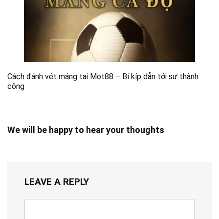
Cách đánh vét máng tại Mot88 – Bí kíp dẫn tới sự thành
công
We will be happy to hear your thoughts
LEAVE A REPLY