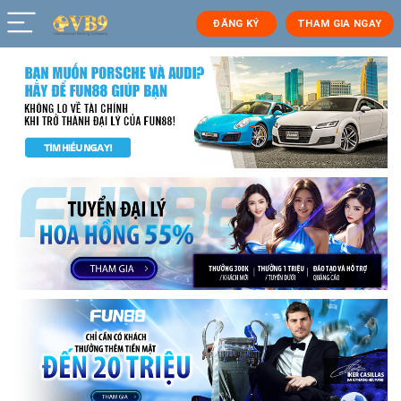
ĐĂNG KÝ
THAM GIA NGAY