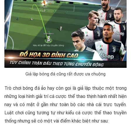
Giả lập bóng đá cũng rất được ưa chuộng
Trò chơi bóng đá
ảo hay còn gọi là giả lập thuộc một trong
những loại hình giải trí cá cược thể thao thịnh hành nhất hiện
nay và có mặt ở gần như toàn bộ các
nhà cái
trực tuyến.
Luật chơi cũng tương tự như kiểu cá cược thể thao truyền
thống nhưng sẽ có một vài điểm khác biệt như sau: