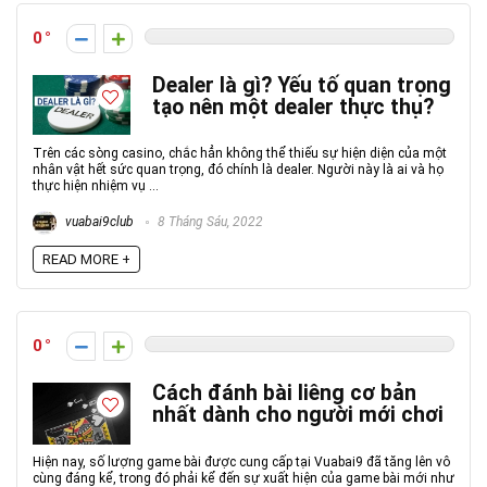
0
Dealer là gì? Yếu tố quan trọng
tạo nên một dealer thực thụ?
Trên các sòng casino, chắc hẳn không thể thiếu sự hiện diện của một
nhân vật hết sức quan trọng, đó chính là dealer. Người này là ai và họ
thực hiện nhiệm vụ ...
vuabai9club
8 Tháng Sáu, 2022
READ MORE +
0
Cách đánh bài liêng cơ bản
nhất dành cho người mới chơi
Hiện nay, số lượng game bài được cung cấp tại Vuabai9 đã tăng lên vô
cùng đáng kể, trong đó phải kể đến sự xuất hiện của game bài mới như