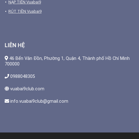
NẠP TIỀN Vuabai9
RÚT TIỀN Vuabai9
LIÊN HỆ
46 Bến Vân Đồn, Phường 1, Quận 4, Thành phố Hồ Chí Minh
700000
0988048305
vuabai9club.com
info.vuabai9club@gmail.com