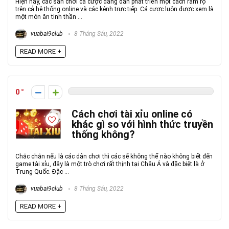
Hiện nay, các sân chơi cá cược đang dần phát triển một cách rầm rộ
trên cả hệ thống online và các kênh trực tiếp. Cá cược luôn được xem là
một món ăn tinh thần ...
vuabai9club
8 Tháng Sáu, 2022
READ MORE +
0
Cách chơi tài xỉu online có
khác gì so với hình thức truyền
thống không?
Chắc chắn nếu là các dân chơi thì các sẽ không thể nào không biết đến
game tài xỉu, đây là một trò chơi rất thịnh tại Châu Á và đặc biệt là ở
Trung Quốc. Đặc ...
vuabai9club
8 Tháng Sáu, 2022
READ MORE +