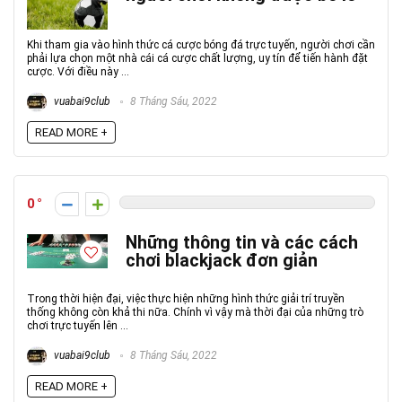
Khi tham gia vào hình thức cá cược bóng đá trực tuyến, người chơi cần
phải lựa chọn một nhà cái cá cược chất lượng, uy tín để tiến hành đặt
cược. Với điều này ...
vuabai9club
8 Tháng Sáu, 2022
READ MORE +
0
Những thông tin và các cách
chơi blackjack đơn giản
Trong thời hiện đại, việc thực hiện những hình thức giải trí truyền
thống không còn khả thi nữa. Chính vì vậy mà thời đại của những trò
chơi trực tuyến lên ...
vuabai9club
8 Tháng Sáu, 2022
READ MORE +