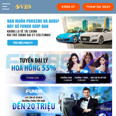
ĐĂNG KÝ
THAM GIA NGAY